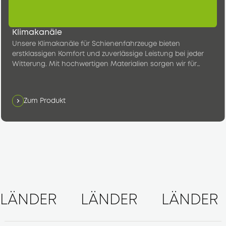
Klimakanäle
Unsere Klimakanäle für Schienenfahrzeuge bieten
erstklassigen Komfort und zuverlässige Leistung bei jeder
Witterung. Mit hochwertigen Materialien sorgen wir für
konstant angenehme Temperaturen im Fahrgastraum.
Zum Produkt
LÄNDER
LÄNDER
LÄNDER