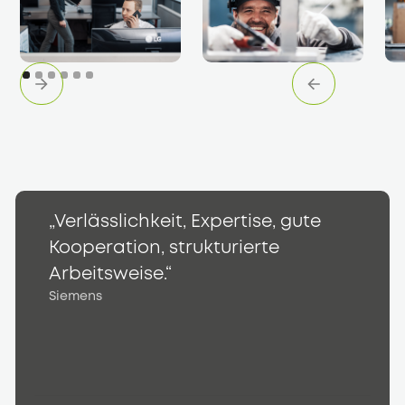
„Verlässlichkeit, Expertise, gute
„
Kooperation, strukturierte
K
S
Arbeitsweise.“
Siemens