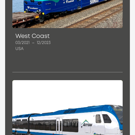
West Coast
03/2021
–
12/2023
USA