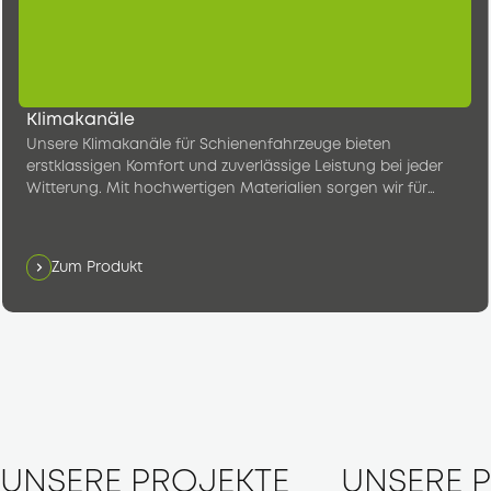
Klimakanäle
Unsere Klimakanäle für Schienenfahrzeuge bieten
erstklassigen Komfort und zuverlässige Leistung bei jeder
Witterung. Mit hochwertigen Materialien sorgen wir für
konstant angenehme Temperaturen im Fahrgastraum.
Zum Produkt
UNSERE PROJEKTE
UNSERE 