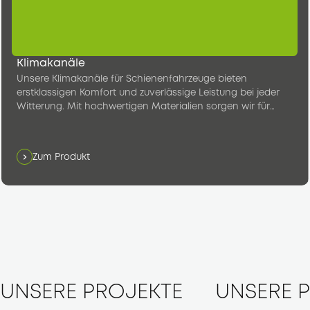
Klimakanäle
Unsere Klimakanäle für Schienenfahrzeuge bieten
erstklassigen Komfort und zuverlässige Leistung bei jeder
Witterung. Mit hochwertigen Materialien sorgen wir für
konstant angenehme Temperaturen im Fahrgastraum.
Zum Produkt
UNSERE PROJEKTE
UNSERE 